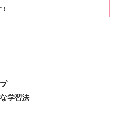
す！
ップ
的な学習法