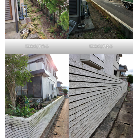
垣根伐採前①
垣根伐採後①