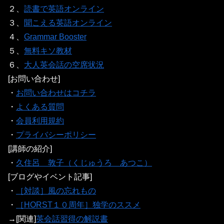
２、
読書で英語オンライン
３、
聞こえる英語オンライン
４、
Grammar Booster
５、
無料キソ教材
６、
大人英会話の空席状況
[お問い合わせ]
・
お問い合わせはコチラ
・
よくある質問
・
会員利用規約
・
プライバシーポリシー
[講師の紹介]
・
久住呂 敦子（くじゅうろ あつこ）
[ブログやイベント記事]
・
［対談］風の忘れもの
・
［HORST１０周年］独学のススメ
→[関連]
英会話習得の解説書