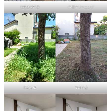
垣根伐採後②
外壁クリーニング
草刈り機
草刈り後