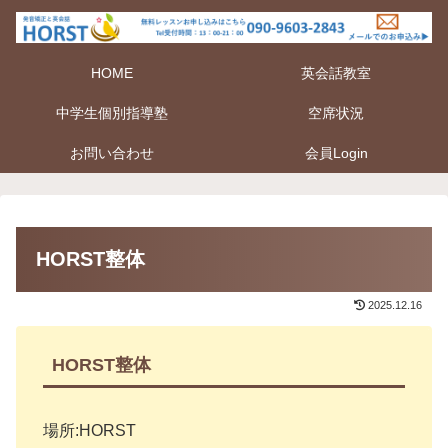
HOME
英会話教室
中学生個別指導塾
空席状況
お問い合わせ
会員Login
HORST整体
2025.12.16
HORST整体
場所:HORST