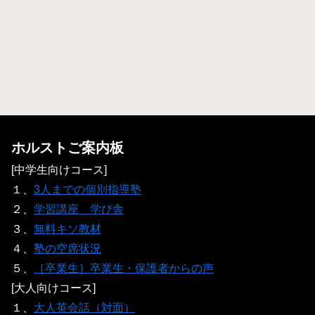
ホルストご案内板
[中学生向けコース]
１、
3人までの個別指導塾
２、
学習講座 学び舎
３、
無料キソ教材
４、
塾の空席状況
５、
［卒業生］卒業生・保護者からの声
[大人向けコース]
１、
大人英会話（対面）