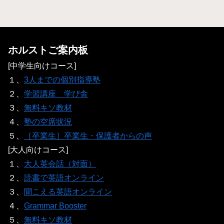
ホルストご案内板
[中学生向けコース]
１、
3人までの個別指導塾
２、
学習講座 学び舎
３、
無料キソ教材
４、
塾の空席状況
５、
［卒業生］卒業生・保護者からの声
[大人向けコース]
１、
大人英会話（対面）
２、
読書で英語オンライン
３、
聞こえる英語オンライン
４、
Grammar Booster
５、
無料キソ教材