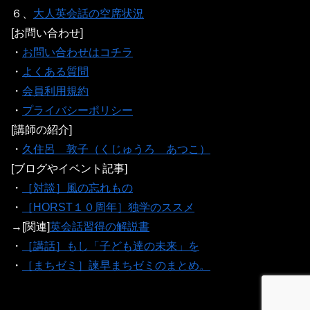
６、
大人英会話の空席状況
[お問い合わせ]
・
お問い合わせはコチラ
・
よくある質問
・
会員利用規約
・
プライバシーポリシー
[講師の紹介]
・
久住呂 敦子（くじゅうろ あつこ）
[ブログやイベント記事]
・
［対談］風の忘れもの
・
［HORST１０周年］独学のススメ
→[関連]
英会話習得の解説書
・
［講話］もし「子ども達の未来」を
・
［まちゼミ］諫早まちゼミのまとめ。