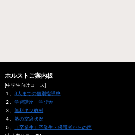
ホルストご案内板
[中学生向けコース]
１、
3人までの個別指導塾
２、
学習講座 学び舎
３、
無料キソ教材
４、
塾の空席状況
５、
［卒業生］卒業生・保護者からの声