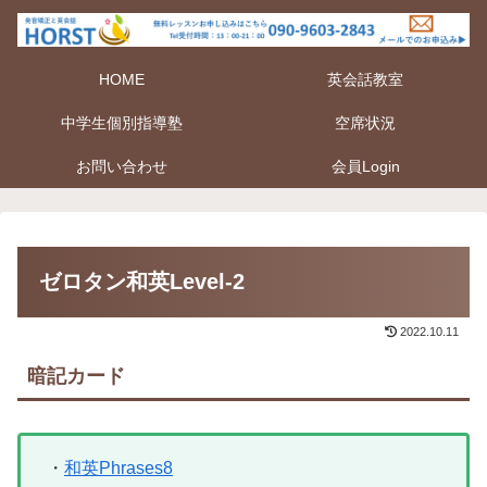
HOME
英会話教室
中学生個別指導塾
空席状況
お問い合わせ
会員Login
ゼロタン和英Level-2
2022.10.11
暗記カード
・
和英Phrases8