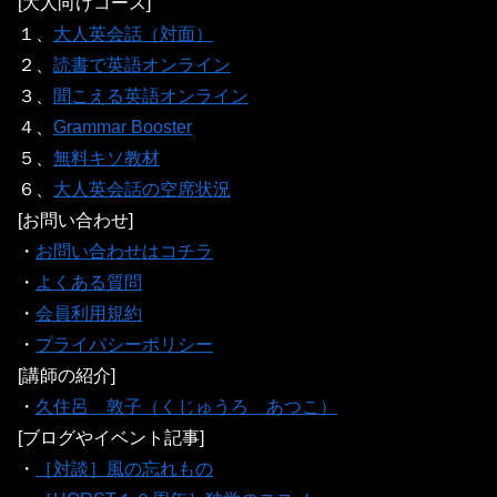
[大人向けコース]
１、
大人英会話（対面）
２、
読書で英語オンライン
３、
聞こえる英語オンライン
４、
Grammar Booster
５、
無料キソ教材
６、
大人英会話の空席状況
[お問い合わせ]
・
お問い合わせはコチラ
・
よくある質問
・
会員利用規約
・
プライバシーポリシー
[講師の紹介]
・
久住呂 敦子（くじゅうろ あつこ）
[ブログやイベント記事]
・
［対談］風の忘れもの