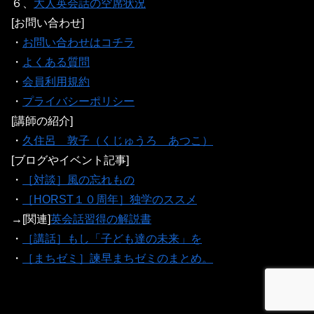
６、
大人英会話の空席状況
[お問い合わせ]
・
お問い合わせはコチラ
・
よくある質問
・
会員利用規約
・
プライバシーポリシー
[講師の紹介]
・
久住呂 敦子（くじゅうろ あつこ）
[ブログやイベント記事]
・
［対談］風の忘れもの
・
［HORST１０周年］独学のススメ
→[関連]
英会話習得の解説書
・
［講話］もし「子ども達の未来」を
・
［まちゼミ］諫早まちゼミのまとめ。