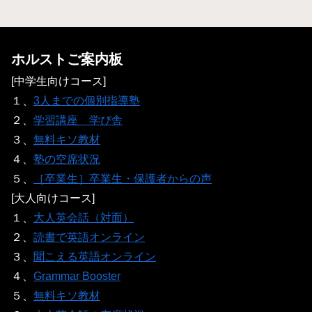
ホルストご案内板
[中学生向けコース]
１、
3人までの個別指導塾
２、
学習講座 学び舎
３、
無料キソ教材
４、
塾の空席状況
５、
［卒業生］卒業生・保護者からの声
[大人向けコース]
１、
大人英会話（対面）
２、
読書で英語オンライン
３、
聞こえる英語オンライン
４、
Grammar Booster
５、
無料キソ教材