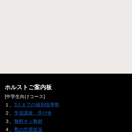
ホルストご案内板
[中学生向けコース]
１、
3人までの個別指導塾
２、
学習講座 学び舎
３、
無料キソ教材
４、
塾の空席状況