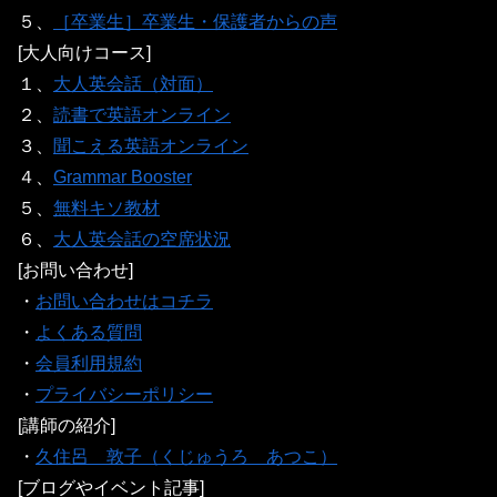
５、
［卒業生］卒業生・保護者からの声
[大人向けコース]
１、
大人英会話（対面）
２、
読書で英語オンライン
３、
聞こえる英語オンライン
４、
Grammar Booster
５、
無料キソ教材
６、
大人英会話の空席状況
[お問い合わせ]
・
お問い合わせはコチラ
・
よくある質問
・
会員利用規約
・
プライバシーポリシー
[講師の紹介]
・
久住呂 敦子（くじゅうろ あつこ）
[ブログやイベント記事]