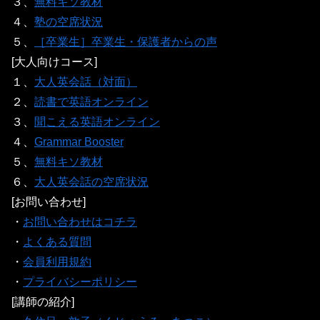
３、
無料キソ教材
４、
塾の空席状況
５、
［卒業生］卒業生・保護者からの声
[大人向けコース]
１、
大人英会話（対面）
２、
読書で英語オンライン
３、
聞こえる英語オンライン
４、
Grammar Booster
５、
無料キソ教材
６、
大人英会話の空席状況
[お問い合わせ]
・
お問い合わせはコチラ
・
よくある質問
・
会員利用規約
・
プライバシーポリシー
[講師の紹介]