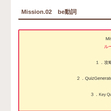
Mission.02 be動詞
Mi
ル
１．攻
２．QuizGene
３．
Key 