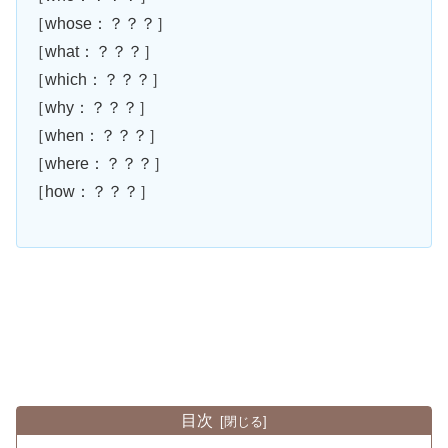
［whose：？？？］
［what：？？？］
［which：？？？］
［why：？？？］
［when：？？？］
［where：？？？］
［how：？？？］
目次