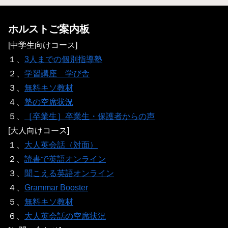
ホルストご案内板
[中学生向けコース]
１、
3人までの個別指導塾
２、
学習講座 学び舎
３、
無料キソ教材
４、
塾の空席状況
５、
［卒業生］卒業生・保護者からの声
[大人向けコース]
１、
大人英会話（対面）
２、
読書で英語オンライン
３、
聞こえる英語オンライン
４、
Grammar Booster
５、
無料キソ教材
６、
大人英会話の空席状況