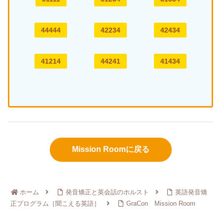
44444
42234
42434
41214
44241
41434
Mission Roomに戻る
ホーム
発音矯正と英会話のホルスト
英語発音矯
正プログラム［聞こえる英語］
GraCon Mission Room