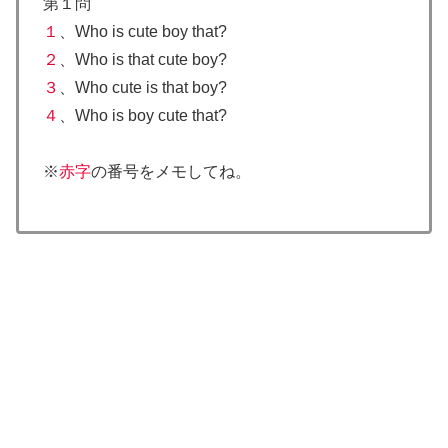
第１問
１
、Who is cute boy that?
２
、Who is that cute boy?
３
、Who cute is that boy?
４
、Who is boy cute that?
※
赤字
の番号をメモしてね。