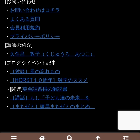
[お問い合わせ]
・
お問い合わせはコチラ
・
よくある質問
・
会員利用規約
・
プライバシーポリシー
[講師の紹介]
・
久住呂 敦子（くじゅうろ あつこ）
[ブログやイベント記事]
・
［対談］風の忘れもの
・
［HORST１０周年］独学のススメ
→[関連]
英会話習得の解説書
・
［講話］もし「子ども達の未来」を
・
［まちゼミ］諫早まちゼミのまとめ。
© 2016 HORST.