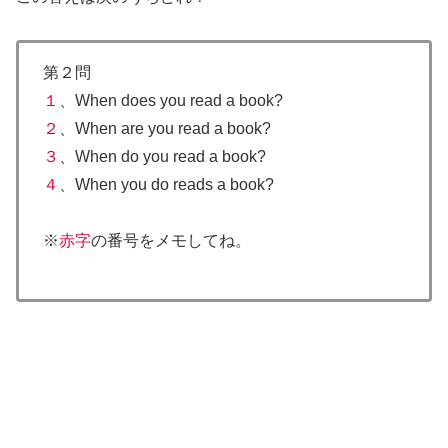
第２問
１
、When does you read a book?
２
、When are you read a book?
３
、When do you read a book?
４
、When you do reads a book?
※
赤字
の番号をメモしてね。