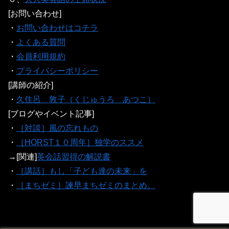
[お問い合わせ]
・
お問い合わせはコチラ
・
よくある質問
・
会員利用規約
・
プライバシーポリシー
[講師の紹介]
・
久住呂 敦子（くじゅうろ あつこ）
[ブログやイベント記事]
・
［対談］風の忘れもの
・
［HORST１０周年］独学のススメ
→[関連]
英会話習得の解説書
・
［講話］もし「子ども達の未来」を
・
［まちゼミ］諫早まちゼミのまとめ。