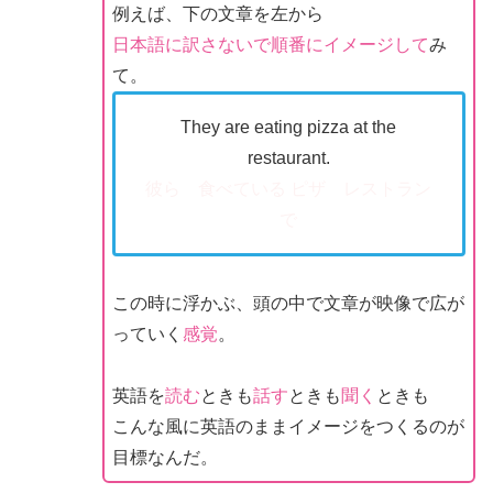
例えば、下の文章を左から
日本語に訳さないで順番にイメージして
み
て。
They are eating pizza at the
restaurant.
彼ら 食べている ピザ レストラン
で
この時に浮かぶ、頭の中で文章が映像で広が
っていく
感覚
。
英語を
読む
ときも
話す
ときも
聞く
ときも
こんな風に英語のままイメージをつくるのが
目標なんだ。