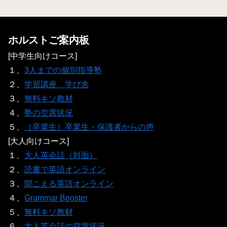
ホルストご案内板
[中学生向けコース]
１、
3人までの個別指導塾
２、
学習講座 学び舎
３、
無料キソ教材
４、
塾の空席状況
５、
［卒業生］卒業生・保護者からの声
[大人向けコース]
１、
大人英会話（対面）
２、
読書で英語オンライン
３、
聞こえる英語オンライン
４、
Grammar Booster
５、
無料キソ教材
６、
大人英会話の空席状況