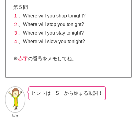
第５問
１
、Where will you shop tonight?
２
、Where will stop you tonight?
３
、Where will you stay tonight?
４
、Where will slow you tonight?
※
赤字
の番号をメモしてね。
ヒントは S から始まる動詞！
kuju