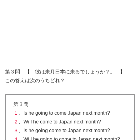
第３問 【 彼は来月日本に来るでしょうか？。 】
この答えは次のうちどれ？
第３問
１
、Is he going to come Japan next month?
２
、Will he come to Japan next month?
３
、Is he going come to Japan next month?
４
、Will he going to come to Japan next month?