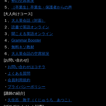
４、
塾の空席状況
５、
［卒業生］卒業生・保護者からの声
[大人向けコース]
１、
大人英会話（対面）
２、
読書で英語オンライン
３、
聞こえる英語オンライン
４、
Grammar Booster
５、
無料キソ教材
６、
大人英会話の空席状況
[お問い合わせ]
・
お問い合わせはコチラ
・
よくある質問
・
会員利用規約
・
プライバシーポリシー
[講師の紹介]
・
久住呂 敦子（くじゅうろ あつこ）