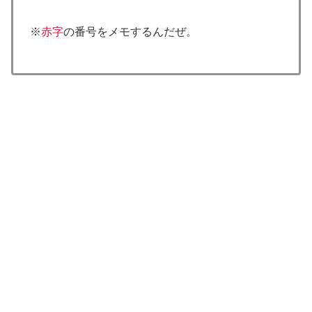
※
赤字
の番号をメモするんだぜ。