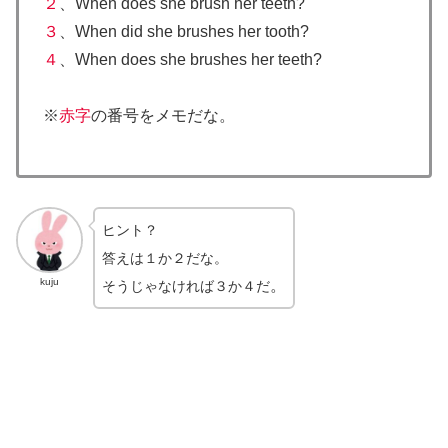
２
、When does she brush her teeth?
３
、When did she brushes her tooth?
４
、When does she brushes her teeth?
※
赤字
の番号をメモだな。
ヒント？
答えは１か２だな。
kuju
。
そうじゃなければ３か４だ