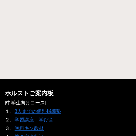
ホルストご案内板
[中学生向けコース]
１、
3人までの個別指導塾
２、
学習講座 学び舎
３、
無料キソ教材