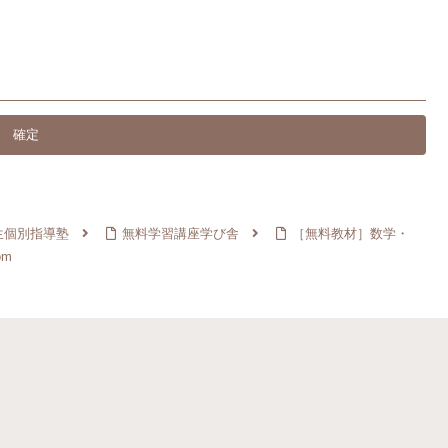
生個別指導塾
無料学習講座学び舎
［無料教材］数学・
om