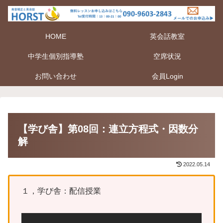
HOME
英会話教室
中学生個別指導塾
空席状況
お問い合わせ
会員Login
【学び舎】第08回：連立方程式・因数分
解
2022.05.14
１，学び舎：配信授業