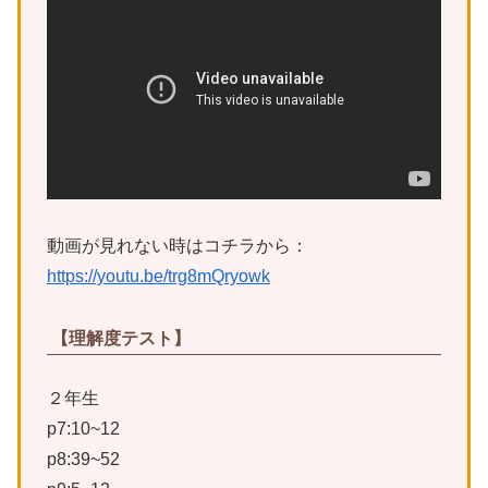
動画が見れない時はコチラから：
https://youtu.be/trg8mQryowk
【理解度テスト】
２年生
p7:10~12
p8:39~52