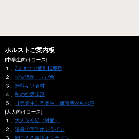
ホルストご案内板
[中学生向けコース]
１、
3人までの個別指導塾
２、
学習講座 学び舎
３、
無料キソ教材
４、
塾の空席状況
５、
［卒業生］卒業生・保護者からの声
[大人向けコース]
１、
大人英会話（対面）
２、
読書で英語オンライン
３、
聞こえる英語オンライン