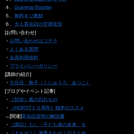
４、
Grammar Booster
５、
無料キソ教材
６、
大人英会話の空席状況
[お問い合わせ]
・
お問い合わせはコチラ
・
よくある質問
・
会員利用規約
・
プライバシーポリシー
[講師の紹介]
・
久住呂 敦子（くじゅうろ あつこ）
[ブログやイベント記事]
・
［対談］風の忘れもの
・
［HORST１０周年］独学のススメ
→[関連]
英会話習得の解説書
・
［講話］もし「子ども達の未来」を
・
［まちゼミ］諫早まちゼミのまとめ。