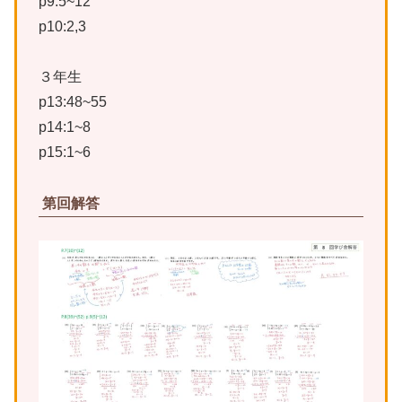
p9:5~12
p10:2,3
３年生
p13:48~55
p14:1~8
p15:1~6
第回解答