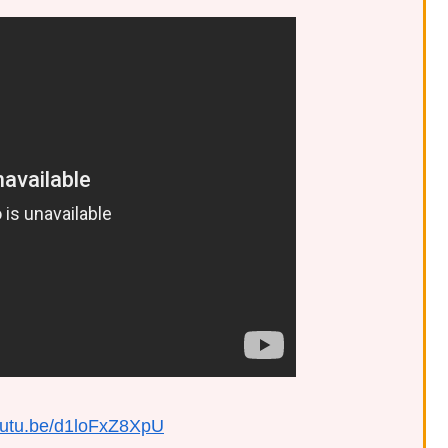
youtu.be/d1loFxZ8XpU