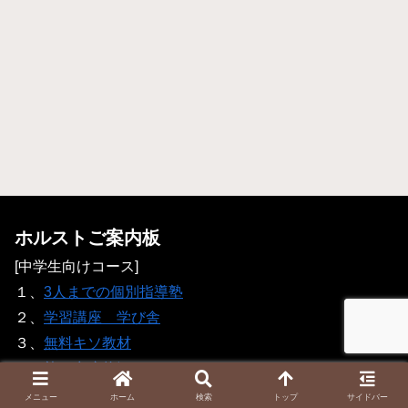
ホルストご案内板
[中学生向けコース]
１、
3人までの個別指導塾
２、
学習講座 学び舎
３、
無料キソ教材
４、
塾の空席状況
５、
［卒業生］卒業生・保護者からの声
メニュー
ホーム
検索
トップ
サイドバー